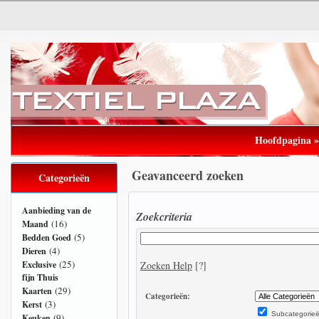
Hoofdpagina
Geavanceerd zoeken
Categorieën
Aanbieding van de
Zoekcriteria
(16)
Maand
(5)
Bedden Goed
(4)
Dieren
(25)
Exclusive
Zoeken Help
[?]
fijn Thuis
(29)
Kaarten
Categorieën:
(3)
Kerst
Subcategorieë
(9)
Keuken