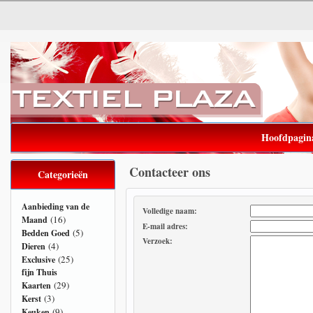
Hoofdpagin
Contacteer ons
Categorieën
Aanbieding van de
Volledige naam:
(16)
Maand
E-mail adres:
(5)
Bedden Goed
Verzoek:
(4)
Dieren
(25)
Exclusive
fijn Thuis
(29)
Kaarten
(3)
Kerst
(9)
Keuken