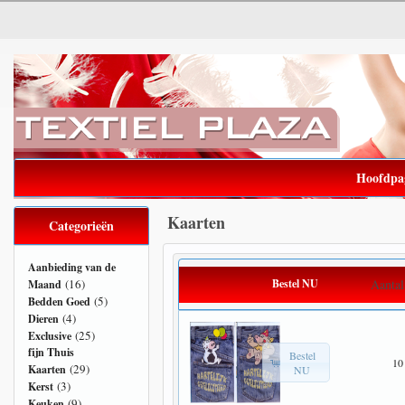
Hoofdpa
Kaarten
Categorieën
Aanbieding van de
(16)
Bestel NU
Aantal
Maand
(5)
Bedden Goed
(4)
Dieren
(25)
Exclusive
fijn Thuis
Bestel
10
(29)
Kaarten
NU
(3)
Kerst
(9)
Keuken