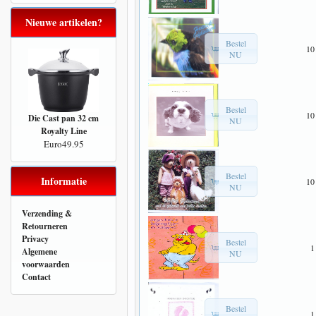
Nieuwe artikelen?
Bestel
10
NU
Bestel
10
Die Cast pan 32 cm
NU
Royalty Line
Euro49.95
Bestel
Informatie
10
NU
Verzending &
Retourneren
Privacy
Bestel
1
Algemene
NU
voorwaarden
Contact
Bestel
1