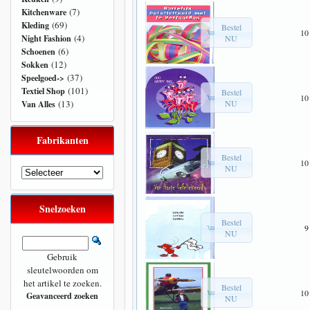
(7)
Kitchenware
(69)
Kleding
Bestel
10
(4)
NU
Night Fashion
(6)
Schoenen
(12)
Sokken
(37)
Speelgoed->
(101)
Textiel Shop
Bestel
10
NU
(13)
Van Alles
Fabrikanten
Bestel
10
NU
Snelzoeken
Bestel
9
NU
Gebruik
sleutelwoorden om
het artikel te zoeken.
Bestel
10
Geavanceerd zoeken
NU