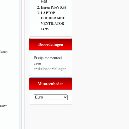
9,95
Heren Polo's 5,95
LAPTOP
HOUDER MET
VENTILATOR
14,95
Beoordelingen
dkoop
Er zijn momenteel
geen
artikelbeoordelingen
Munteenheden
usive