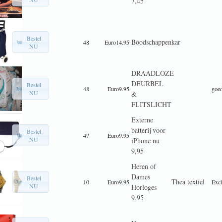
7,45
Bestel
Boodschappenkar
48
Euro14.95
NU
DRAADLOZE
DEURBEL
Bestel
48
Euro9.95
goe
NU
&
FLITSLICHT
Externe
batterij voor
Bestel
47
Euro9.95
NU
iPhone nu
9,95
Heren of
Dames
Bestel
Thea textiel
10
Euro9.95
Excl
NU
Horloges
9.95