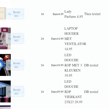
Lady
Bestel
Thea textiel
10
Euro4.95
NU
Parfums 4,95
LAPTOP
HOUDER
Bestel
MET
24
Euro14.95
NU
VENTILATOR
14,95
LED
DOUCHE
Bestel
KOP MET 3
DB textiel
24
Euro19.95
NU
KLEUREN
19,95
LED
DOUCHE
Bestel
KOP
DB textiel
24
Euro29.95
NU
VIERKANT
23X23 29,95