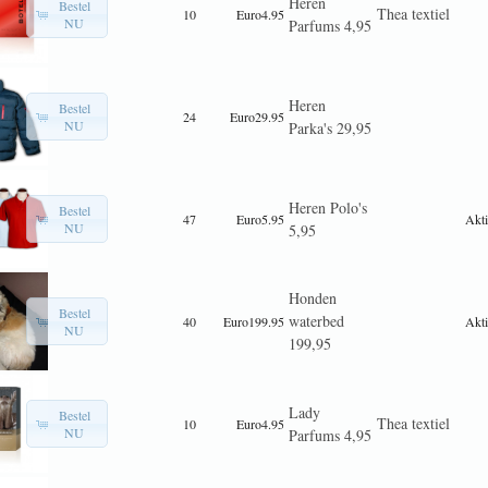
Heren
Bestel
Thea textiel
10
Euro4.95
NU
Parfums 4,95
Heren
Bestel
24
Euro29.95
NU
Parka's 29,95
Heren Polo's
Bestel
47
Euro5.95
Akti
NU
5,95
Honden
Bestel
waterbed
40
Euro199.95
Akti
NU
199,95
Lady
Bestel
Thea textiel
10
Euro4.95
NU
Parfums 4,95