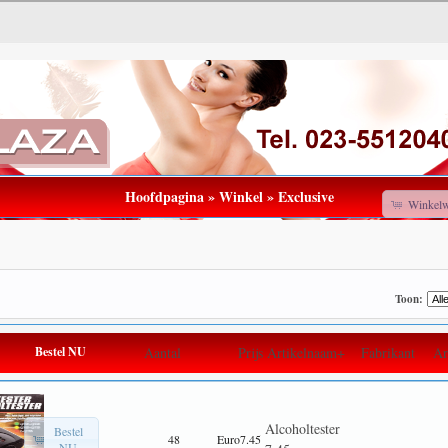
Hoofdpagina
»
Winkel
»
Exclusive
Winkel
Toon:
Bestel NU
Aantal
Prijs
Artikelnaam+
Fabrikant
Ar
Alcoholtester
Bestel
48
Euro7.45
NU