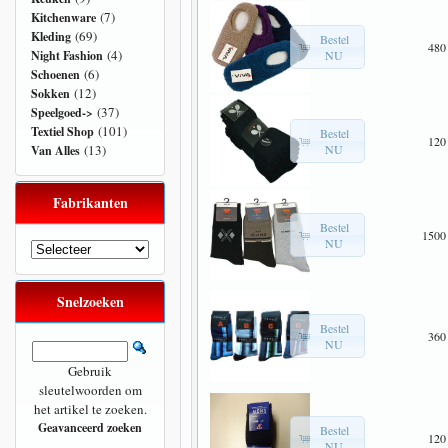
(7)
Kitchenware
(69)
Kleding
Bestel
480
(4)
NU
Night Fashion
(6)
Schoenen
(12)
Sokken
(37)
Speelgoed->
(101)
Textiel Shop
Bestel
120
NU
(13)
Van Alles
Fabrikanten
Bestel
1500
NU
Snelzoeken
Bestel
360
NU
Gebruik
sleutelwoorden om
het artikel te zoeken.
Geavanceerd zoeken
Bestel
120
NU