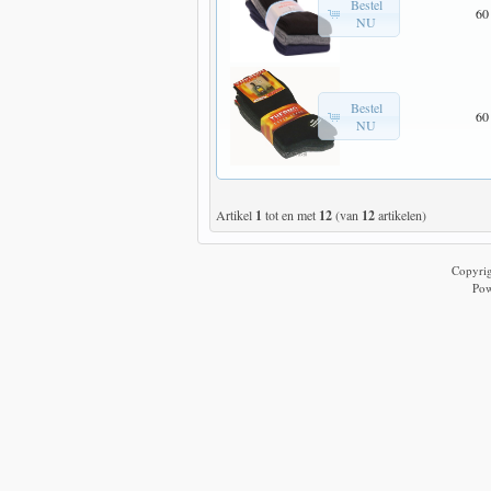
Bestel
60
NU
Bestel
60
NU
Artikel
1
tot en met
12
(van
12
artikelen)
Copyri
Po