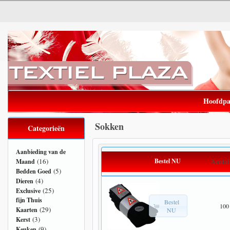
Hoofdpa
Sokken
Categorieën
Aanbieding van de
(16)
Bestel NU
Aantal
Maand
(5)
Bedden Goed
(4)
Dieren
(25)
Exclusive
fijn Thuis
Bestel
100
(29)
Kaarten
NU
(3)
Kerst
(9)
Keuken