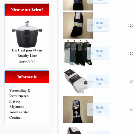
Nieuwe artikelen?
Bestel
120
NU
Die Cast pan 44 cm
Bestel
120
Royalty Line
NU
Euro69.95
Informatie
Bestel
60
NU
Verzending &
Retourneren
Privacy
Algemene
Bestel
60
NU
voorwaarden
Contact