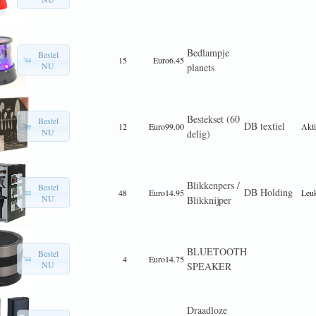
Bedlampje
Bestel
15
Euro6.45
NU
planets
Bestekset (60
Bestel
DB textiel
12
Euro99.00
Akti
NU
delig)
Blikkenpers /
Bestel
DB Holding
48
Euro14.95
Leu
NU
Blikknijper
BLUETOOTH
Bestel
4
Euro14.75
NU
SPEAKER
Draadloze