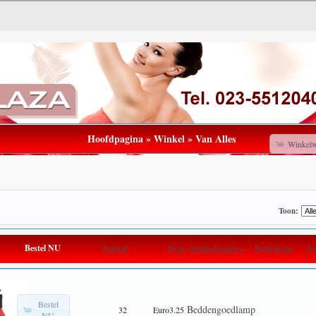
Hoofdpagina
»
Winkel
»
Van Alles
Winkel
Toon:
Bestel NU
Aantal
Prijs
Artikelnaam+
Fabrikant
Ar
Bestel
Beddengoedlamp
32
Euro3.25
NU