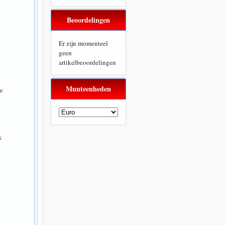
Beoordelingen
Er zijn momenteel
geen
artikelbeoordelingen
Munteenheden
e
k