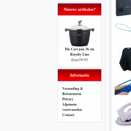
Nieuwe artikelen?
Die Cast pan 36 cm
Royalty Line
Euro59.95
Informatie
Verzending &
Retourneren
Privacy
Algemene
voorwaarden
Contact