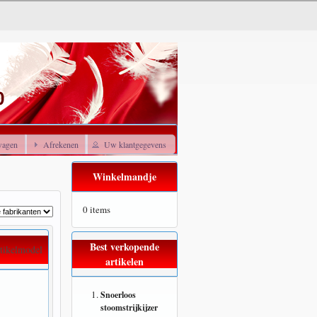
wagen
Afrekenen
Uw klantgegevens
Winkelmandje
0 items
Best verkopende
tikelmodel
artikelen
Snoerloos
stoomstrijkijzer