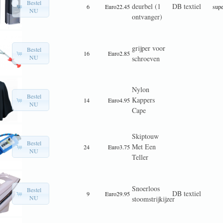
Bestel
deurbel (1
DB textiel
6
Euro22.45
supe
NU
ontvanger)
grijper voor
Bestel
16
Euro2.85
NU
schroeven
Nylon
Bestel
Kappers
14
Euro4.95
NU
Cape
Skiptouw
Bestel
Met Een
24
Euro3.75
NU
Teller
Snoerloos
Bestel
DB textiel
9
Euro29.95
NU
stoomstrijkijzer