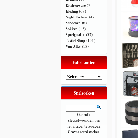
(7)
Kitchenware
(69)
Kleding
(4)
Night Fashion
(6)
Schoenen
(12)
Sokken
(37)
Speelgoed->
(101)
Textiel Shop
(13)
Van Alles
Fabrikanten
Snelzoeken
Gebruik
sleutelwoorden om
het artikel te zoeken.
Geavanceerd zoeken