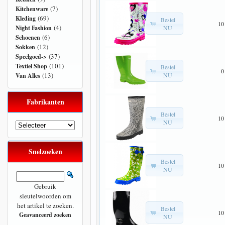
(7)
Kitchenware
(69)
Kleding
Bestel
10
(4)
NU
Night Fashion
(6)
Schoenen
(12)
Sokken
(37)
Speelgoed->
(101)
Textiel Shop
Bestel
0
NU
(13)
Van Alles
Fabrikanten
Bestel
10
NU
Snelzoeken
Bestel
10
NU
Gebruik
sleutelwoorden om
het artikel te zoeken.
Bestel
10
Geavanceerd zoeken
NU