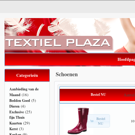
Hoofdpag
Schoenen
Categorieën
Aanbieding van de
(16)
Bestel NU
Aantal
Maand
(5)
Bedden Goed
(4)
Dieren
(25)
Exclusive
fijn Thuis
Bestel
10
(29)
Kaarten
NU
(3)
Kerst
(9)
Keuken