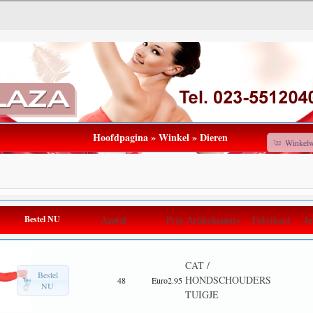
Hoofdpagina
»
Winkel
»
Dieren
Winkel
Bestel NU
Aantal
Prijs
Artikelnaam+
Fabrikant
Ar
CAT /
Bestel
HONDSCHOUDERS
48
Euro2.95
NU
TUIGJE