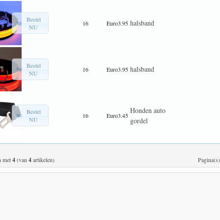
Bestel
halsband
16
Euro3.95
NU
Bestel
halsband
16
Euro3.95
NU
Honden auto
Bestel
16
Euro3.45
NU
gordel
n met
4
(van
4
artikelen)
Pagina(s