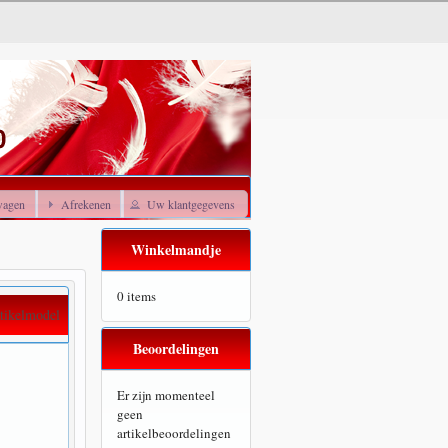
wagen
Afrekenen
Uw klantgegevens
Winkelmandje
0 items
tikelmodel
Beoordelingen
Er zijn momenteel
geen
artikelbeoordelingen