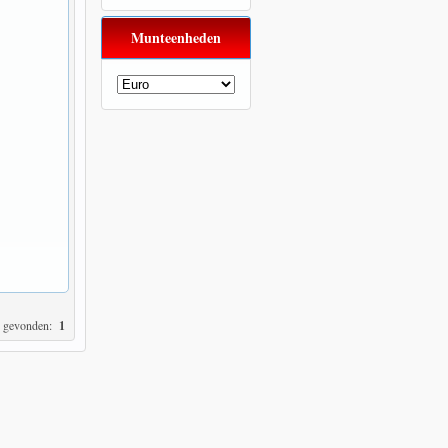
Munteenheden
) gevonden:
1