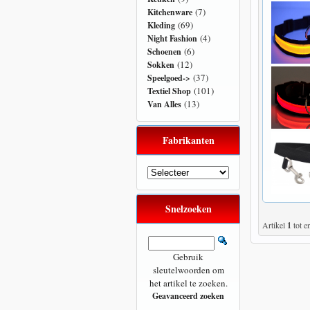
(7)
Kitchenware
(69)
Kleding
(4)
Night Fashion
(6)
Schoenen
(12)
Sokken
(37)
Speelgoed->
(101)
Textiel Shop
(13)
Van Alles
Fabrikanten
Snelzoeken
Artikel
1
tot e
Gebruik
sleutelwoorden om
het artikel te zoeken.
Geavanceerd zoeken