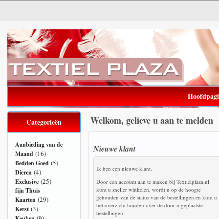
Hoofdpag
Welkom, gelieve u aan te melden
Categorieën
Aanbieding van de
Nieuwe klant
(16)
Maand
(5)
Bedden Goed
Ik ben een nieuwe klant.
(4)
Dieren
(25)
Exclusive
Door een account aan te maken bij Textielplaza.nl
kunt u sneller winkelen, wordt u op de hoogte
fijn Thuis
gehouden van de status van de bestellingen en kunt u
(29)
Kaarten
het overzicht houden over de door u geplaatste
(3)
Kerst
bestellingen.
(9)
Keuken