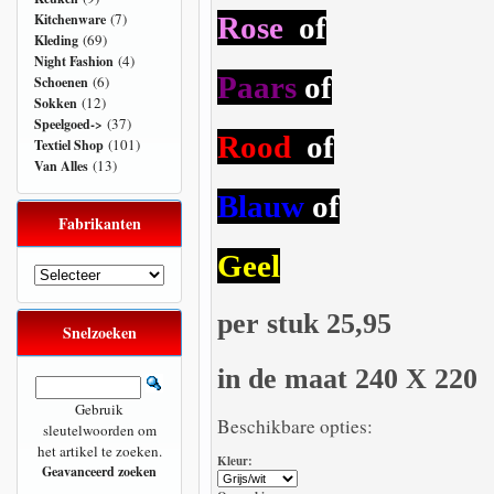
(7)
Kitchenware
Rose
of
(69)
Kleding
(4)
Night Fashion
Paars
of
(6)
Schoenen
(12)
Sokken
(37)
Speelgoed->
Rood
of
(101)
Textiel Shop
(13)
Van Alles
Blauw
of
Fabrikanten
Geel
per stuk 25,95
Snelzoeken
in de maat 240 X 220
Gebruik
Beschikbare opties:
sleutelwoorden om
het artikel te zoeken.
Kleur:
Geavanceerd zoeken