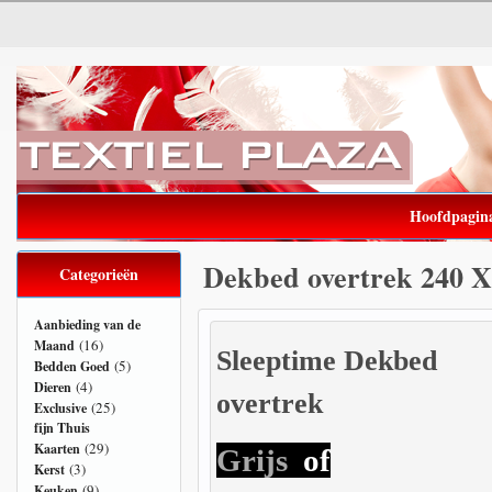
Hoofdpagin
Dekbed overtrek 240 X
Categorieën
Aanbieding van de
(16)
Maand
Sleeptime Dekbed
(5)
Bedden Goed
(4)
Dieren
overtrek
(25)
Exclusive
fijn Thuis
(29)
Kaarten
Grijs
of
(3)
Kerst
(9)
Keuken