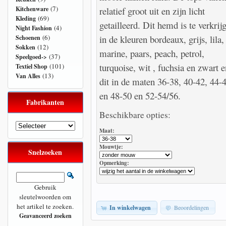
(7)
Kitchenware
relatief groot uit en zijn licht
(69)
Kleding
getailleerd. Dit hemd is te verkrij
(4)
Night Fashion
(6)
in de kleuren bordeaux, grijs, lila,
Schoenen
(12)
Sokken
marine, paars, peach, petrol,
(37)
Speelgoed->
turquoise, wit , fuchsia en zwart e
(101)
Textiel Shop
(13)
Van Alles
dit in de maten 36-38, 40-42, 44-
en 48-50 en 52-54/56.
Fabrikanten
Beschikbare opties:
Maat:
Mouwtje:
Snelzoeken
Opmerking:
Gebruik
sleutelwoorden om
het artikel te zoeken.
In winkelwagen
Beoordelingen
Geavanceerd zoeken