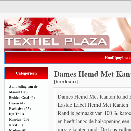
Hoofdpagina
Dames Hemd Met Kant
Categorieën
[bordeaux]
Aanbieding van de
(16)
Maand
Dames Hemd Met Kanten Rand 
(5)
Bedden Goed
(4)
Dieren
Lasido Label Hemd Met Kanten
(25)
Exclusive
Rand is gemaakt van 100 % kato
fijn Thuis
(29)
Kaarten
en heeft langs de halsopening een
(3)
Kerst
mooie kanten rand. De tops valle
(9)
Keuken