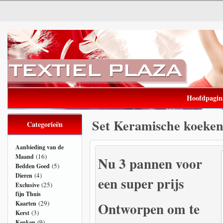
Hoofdpagin
Set Keramische koeke
Categorieën
Aanbieding van de
(16)
Maand
Nu 3 pannen voor
(5)
Bedden Goed
(4)
Dieren
een super prijs
(25)
Exclusive
fijn Thuis
(29)
Kaarten
Ontworpen om te
(3)
Kerst
(9)
Keuken