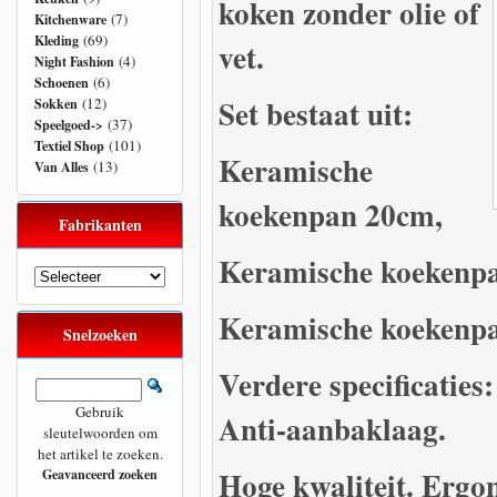
koken zonder olie of
(7)
Kitchenware
(69)
Kleding
vet.
(4)
Night Fashion
(6)
Schoenen
Set bestaat uit:
(12)
Sokken
(37)
Speelgoed->
(101)
Textiel Shop
Keramische
(13)
Van Alles
koekenpan 20cm,
Fabrikanten
Keramische koekenp
Keramische koekenp
Snelzoeken
Verdere specificatie
Gebruik
Anti-aanbaklaag.
sleutelwoorden om
het artikel te zoeken.
Hoge kwaliteit. Ergo
Geavanceerd zoeken