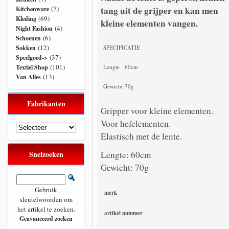
(7)
tang uit de grijper en kan men
Kitchenware
(69)
Kleding
kleine elementen vangen.
(4)
Night Fashion
(6)
Schoenen
(12)
Sokken
SPECIFICATIE
(37)
Speelgoed->
(101)
Textiel Shop
Lengte
60cm
(13)
Van Alles
Gewicht
70g
Fabrikanten
Gripper voor kleine elementen.
Voor hefelementen.
Elastisch met de lente.
Snelzoeken
Lengte: 60cm
Gewicht: 70g
Gebruik
merk
sleutelwoorden om
het artikel te zoeken.
artikel nummer
Geavanceerd zoeken