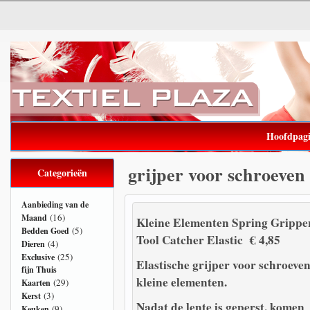
Hoofdpag
grijper voor schroeven
Categorieën
Aanbieding van de
(16)
Maand
Kleine Elementen Spring Grippe
(5)
Bedden Goed
Tool Catcher Elastic € 4,85
(4)
Dieren
(25)
Exclusive
Elastische grijper voor schroeve
fijn Thuis
kleine elementen.
(29)
Kaarten
(3)
Kerst
Nadat de lente is geperst, komen
(9)
Keuken