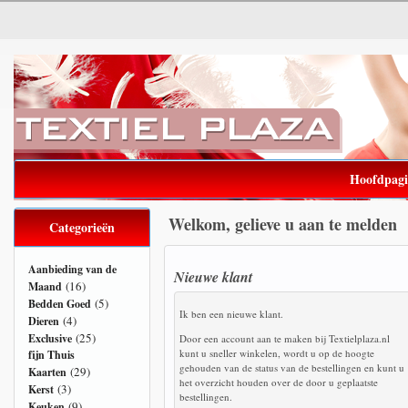
Hoofdpag
Welkom, gelieve u aan te melden
Categorieën
Aanbieding van de
Nieuwe klant
(16)
Maand
(5)
Bedden Goed
Ik ben een nieuwe klant.
(4)
Dieren
(25)
Exclusive
Door een account aan te maken bij Textielplaza.nl
kunt u sneller winkelen, wordt u op de hoogte
fijn Thuis
gehouden van de status van de bestellingen en kunt u
(29)
Kaarten
het overzicht houden over de door u geplaatste
(3)
Kerst
bestellingen.
(9)
Keuken