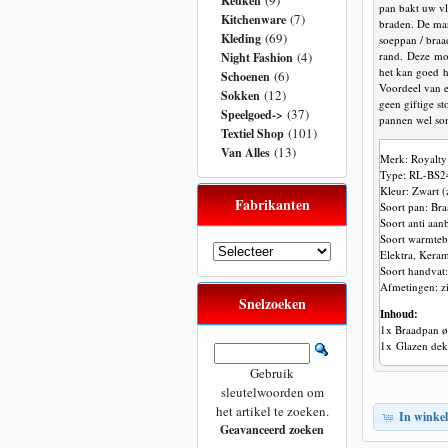
(9)
Keuken
pan bakt uw vl
(7)
Kitchenware
braden. De ma
(69)
Kleding
soeppan / bra
(4)
rand. Deze mo
Night Fashion
het kan goed hi
(6)
Schoenen
Voordeel van e
(12)
Sokken
geen giftige st
(37)
Speelgoed->
pannen wel som
(101)
Textiel Shop
(13)
Van Alles
Merk: Royalty
Type: RL-BS
Kleur: Zwart (
Fabrikanten
Soort pan: Br
Soort anti aa
Soort warmteb
Elektra, Keram
Soort handvat:
Afmetingen: z
Snelzoeken
Inhoud:
1x Braadpan 
1x Glazen dek
Gebruik
sleutelwoorden om
het artikel te zoeken.
In winke
Geavanceerd zoeken