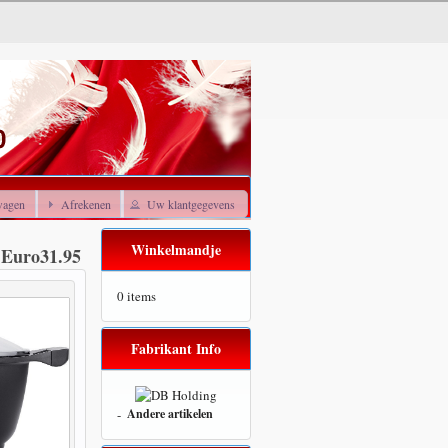
wagen
Afrekenen
Uw klantgegevens
Winkelmandje
Euro31.95
0 items
Fabrikant Info
-
Andere artikelen