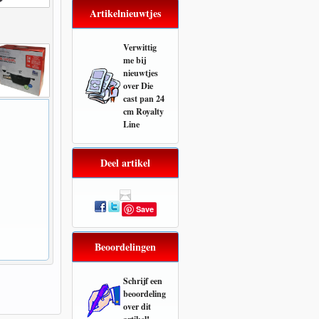
Artikelnieuwtjes
Verwittig
me bij
nieuwtjes
over
Die
cast pan 24
cm Royalty
Line
Deel artikel
Save
Beoordelingen
Schrijf een
beoordeling
over dit