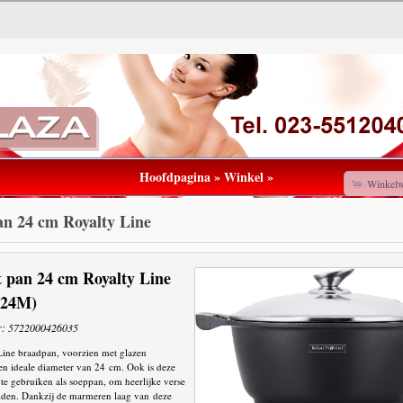
Hoofdpagina
»
Winkel
»
Winkel
an 24 cm Royalty Line
t pan 24 cm Royalty Line
S24M)
r: 5722000426035
Line braadpan, voorzien met glazen
een ideale diameter van 24 cm. Ook is deze
 te gebruiken als soeppan, om heerlijke verse
eiden. Dankzij de marmeren laag van deze