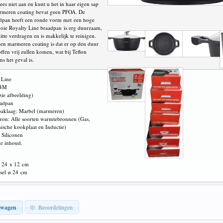
ees niet aan en kunt u het in haar eigen sap
rmeren coating bevat geen PFOA. De
adpan heeft een ronde vorm met een hoge
oie Royalty Line braadpan is erg duurzaam,
tte verdragen en is makkelijk te reinigen.
en marmeren coating is dat er op den duur
offen vrij zullen komen, wat bij Teflon
s het geval is.
 Line
24M
zie afbeelding)
aadpan
nbaklaag: Marbel (marmeren)
ron: Alle soorten warmtebronnen (Gas,
ische kookplaat en Inductie)
 Siliconen
ie inhoud.
ø 24 x 12 cm
sel ø 24 cm
lwagen
Beoordelingen