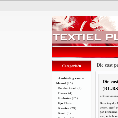
Die cast p
Categorieën
Aanbieding van de
Die cas
(16)
Maand
(RL-B
(5)
Bedden Goed
(4)
Dieren
Artikelnumme
(25)
Exclusive
fijn Thuis
Deze Royalty 
deksel, heeft 
(29)
Kaarten
pan uitstekend
(3)
Kerst
soep in te ber