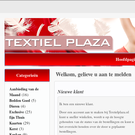
Hoofdpag
Welkom, gelieve u aan te melden
Categorieën
Aanbieding van de
Nieuwe klant
(16)
Maand
(5)
Bedden Goed
Ik ben een nieuwe klant.
(4)
Dieren
(25)
Exclusive
Door een account aan te maken bij Textielplaza.nl
kunt u sneller winkelen, wordt u op de hoogte
fijn Thuis
gehouden van de status van de bestellingen en kunt u
(29)
Kaarten
het overzicht houden over de door u geplaatste
(3)
Kerst
bestellingen.
(9)
Keuken