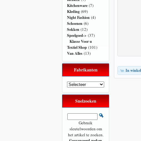
(7)
Kitchenware
(69)
Kleding
(4)
Night Fashion
(6)
Schoenen
(12)
Sokken
(37)
Speelgoed
->
Klasse Voor u
(101)
Textiel Shop
(13)
Van Alles
Fabrikanten
In winke
Snelzoeken
Gebruik
sleutelwoorden om
het artikel te zoeken.
Geavanceerd zoeken