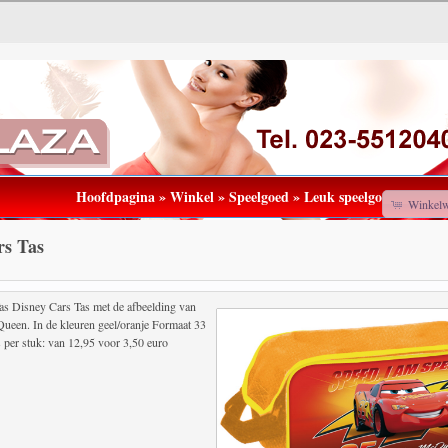
Hoofdpagina
»
Winkel
»
Speelgoed
»
Leuk speelgo
Winkel
rs Tas
as Disney Cars Tas met de afbeelding van
ueen. In de kleuren geel/oranje Formaat 33
s per stuk: van 12,95 voor 3,50 euro