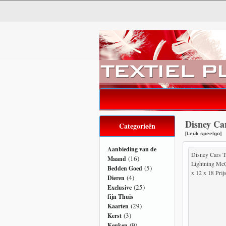
Disney Ca
Categorieën
[Leuk speelgo]
Aanbieding van de
Disney Cars T
(16)
Maand
Lightning McQ
(5)
Bedden Goed
x 12 x 18 Prij
(4)
Dieren
(25)
Exclusive
fijn Thuis
(29)
Kaarten
(3)
Kerst
(9)
Keuken