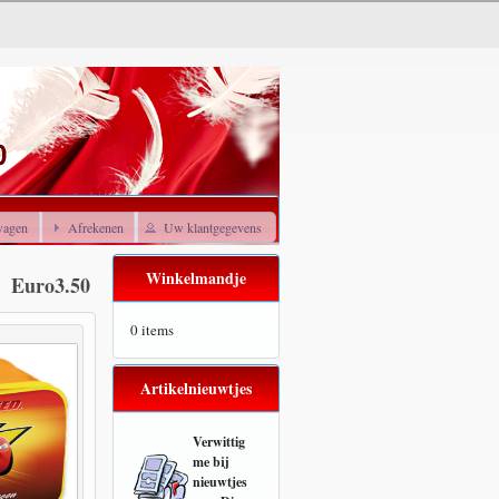
wagen
Afrekenen
Uw klantgegevens
Winkelmandje
Euro3.50
0 items
Artikelnieuwtjes
Verwittig
me bij
nieuwtjes