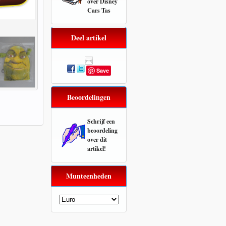
over
Disney
Cars Tas
Deel artikel
Save
Beoordelingen
Schrijf een
beoordeling
over dit
artikel!
Munteenheden