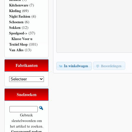
(7)
Kitchenware
(69)
Kleding
(4)
Night Fashion
(6)
Schoenen
(12)
Sokken
(37)
Speelgoed
->
Klasse Voor u
(101)
Textiel Shop
(13)
Van Alles
Fabrikanten
In winkelwagen
Beoordelingen
Snelzoeken
Gebruik
sleutelwoorden om
het artikel te zoeken.
Geavanceerd zoeken