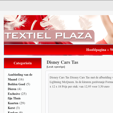
Hoofdpagina
»
W
Disney Cars Tas
Categorieën
[Leuk speelgo]
Aanbieding van de
Disney Cars Tas Disney Cars Tas met de afbeelding 
(16)
Maand
Lightning McQueen. In de kleuren geel/oranje Forma
(5)
Bedden Goed
x 12 x 18 Prijs per stuk: van 12,95 voor 3,50 euro
(4)
Dieren
(25)
Exclusive
fijn Thuis
(29)
Kaarten
(3)
Kerst
(9)
Keuken