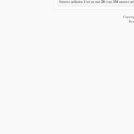
Nieuwe artikelen
1
tot en met
20
(van
334
nieuwe art
Copyri
Po