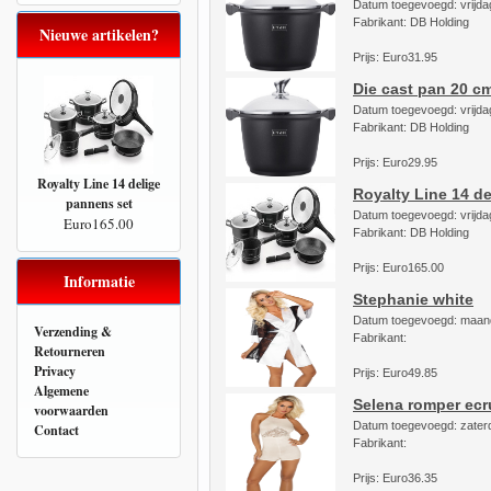
Datum toegevoegd: vrijdag
Fabrikant: DB Holding
Nieuwe artikelen?
Prijs: Euro31.95
Die cast pan 20 c
Datum toegevoegd: vrijdag
Fabrikant: DB Holding
Prijs: Euro29.95
Royalty Line 14 delige
Royalty Line 14 d
pannens set
Datum toegevoegd: vrijdag
Euro165.00
Fabrikant: DB Holding
Prijs: Euro165.00
Informatie
Stephanie white
Datum toegevoegd: maand
Verzending &
Fabrikant:
Retourneren
Privacy
Prijs: Euro49.85
Algemene
Selena romper ecr
voorwaarden
Datum toegevoegd: zaterd
Contact
Fabrikant:
Prijs: Euro36.35