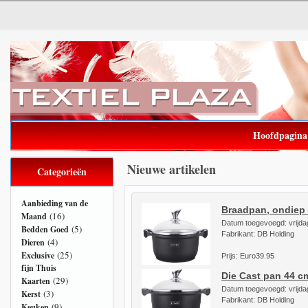
Hoofdpagina
Nieuwe artikelen
Categorieën
Aanbieding van de
Braadpan, ondiep
(16)
Maand
Datum toegevoegd: vrijdag
(5)
Bedden Goed
Fabrikant: DB Holding
(4)
Dieren
(25)
Exclusive
Prijs: Euro39.95
fijn Thuis
Die Cast pan 44 c
(29)
Kaarten
Datum toegevoegd: vrijdag
(3)
Kerst
Fabrikant: DB Holding
(9)
Keuken