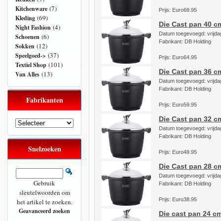
(7)
Kitchenware
Prijs: Euro69.95
(69)
Kleding
Die Cast pan 40 c
(4)
Night Fashion
Datum toegevoegd: vrijdag
(6)
Schoenen
Fabrikant: DB Holding
(12)
Sokken
(37)
Speelgoed->
Prijs: Euro64.95
(101)
Textiel Shop
Die Cast pan 36 c
(13)
Van Alles
Datum toegevoegd: vrijdag
Fabrikant: DB Holding
Fabrikanten
Prijs: Euro59.95
Die Cast pan 32 c
Datum toegevoegd: vrijdag
Fabrikant: DB Holding
Snelzoeken
Prijs: Euro49.95
Die Cast pan 28 c
Datum toegevoegd: vrijdag
Gebruik
Fabrikant: DB Holding
sleutelwoorden om
Prijs: Euro38.95
het artikel te zoeken.
Geavanceerd zoeken
Die cast pan 24 c