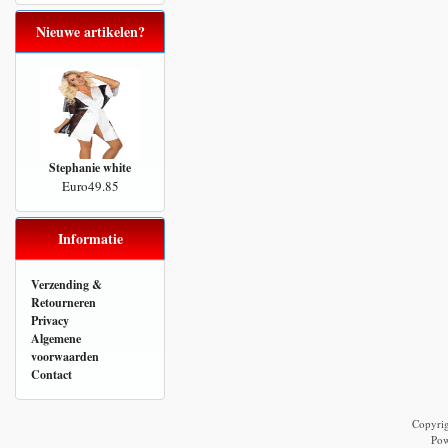
Nieuwe artikelen?
Stephanie white
Euro49.85
Informatie
Verzending &
Retourneren
Privacy
Algemene
voorwaarden
Contact
Copyri
Po