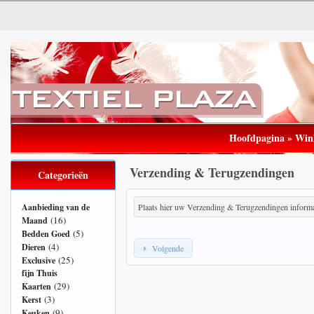
Hoofdpagina
»
Win
Verzending & Terugzendingen
Categorieën
Aanbieding van de
Plaats hier uw Verzending & Terugzendingen informa
(16)
Maand
(5)
Bedden Goed
(4)
Dieren
Volgende
(25)
Exclusive
fijn Thuis
(29)
Kaarten
(3)
Kerst
(9)
Keuken