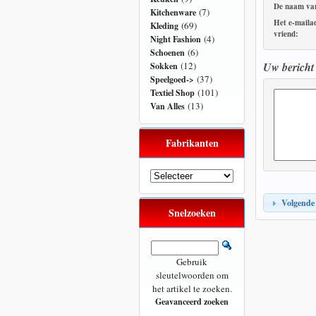
De naam van
(7)
Kitchenware
Het e-maila
(69)
Kleding
vriend:
(4)
Night Fashion
(6)
Schoenen
Uw bericht
(12)
Sokken
(37)
Speelgoed->
(101)
Textiel Shop
(13)
Van Alles
Fabrikanten
Volgende
Snelzoeken
Gebruik
sleutelwoorden om
het artikel te zoeken.
Geavanceerd zoeken