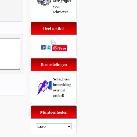
over
grijper
voor
schroeven
Deel artikel
Save
Beoordelingen
Schrijf een
beoordeling
over dit
artikel!
Munteenheden