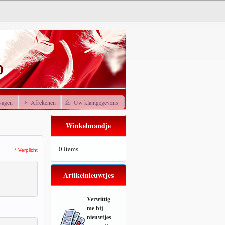
wagen
Afrekenen
Uw klantgegevens
Winkelmandje
0 items
* Verplicht
Artikelnieuwtjes
Verwittig
me bij
nieuwtjes