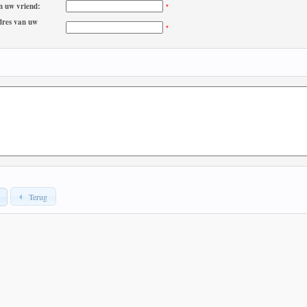
 uw vriend:
*
dres van uw
*
Terug