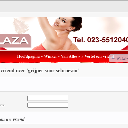
Hoofdpagina
»
Winkel
»
Van Alles
»
»
Vertel een vriend
Winkel
 vriend over 'grijper voor schroeven'
res:
van uw vriend