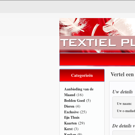
Vertel een
Categorieën
Aanbieding van de
Uw details
(16)
Maand
(5)
Bedden Goed
Uw naam:
(4)
Dieren
Uw e-mailad
(25)
Exclusive
fijn Thuis
(29)
Kaarten
De details 
(3)
Kerst
(9)
Keuken